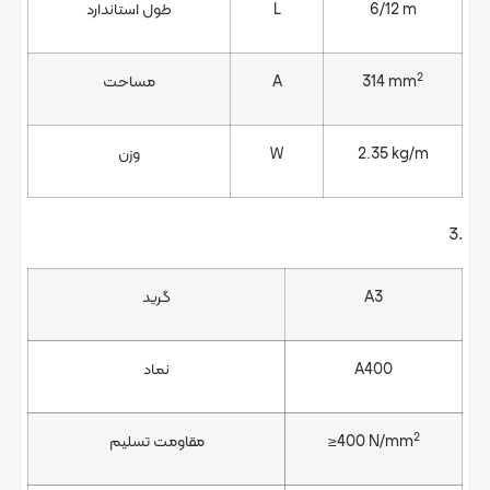
6/
L
طول استاندارد
31
A
مساحت
2.3
W
وزن
A3
گرید
A40
نماد
≥400 N
مقاومت تسلیم