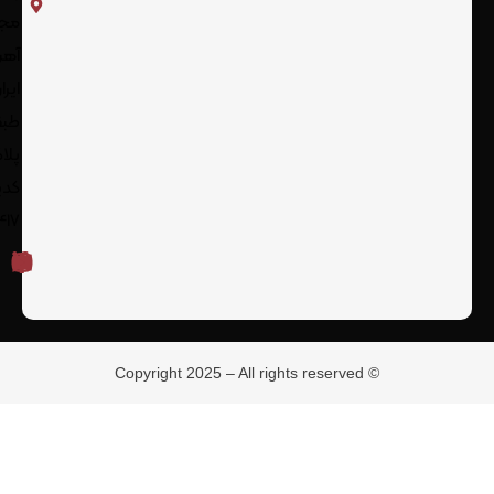
مجتمع
آهن آلات
ایران،
طبقه 2
پلاک 16 -
کدپستی:
1117716417
© Copyright 2025 – All rights reserved